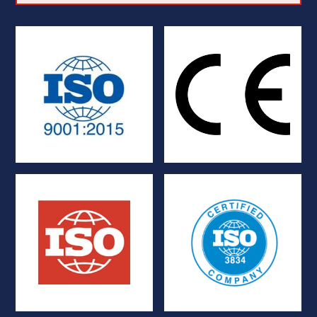
Europäischen Union
Anforderungen der
regulatorischen
Einhaltung der
Qualitätsmanagementsysteme
Kennzeichnung
ISO 9001:2015
Zertifizierung und CE-
und YAG)
Sicherheitsbehälter
für das Schweißen (WIG
Dichtheitsstandard für
Qualitätsmanagementsystem
ISO 10648-2
ISO 3834