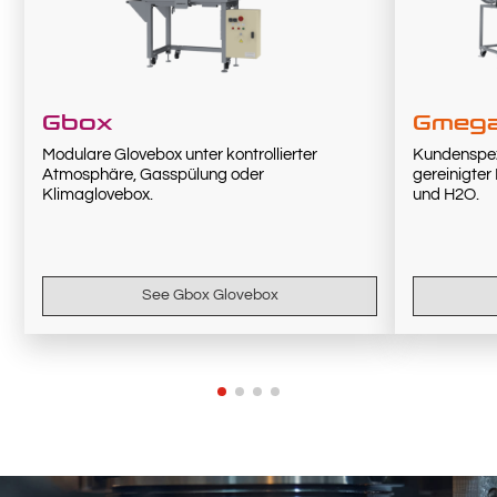
Gbox
Gmeg
Modulare Glovebox unter kontrollierter
Kundenspez
Atmosphäre, Gasspülung oder
gereinigte
Klimaglovebox.
und H2O.
See Gbox Glovebox