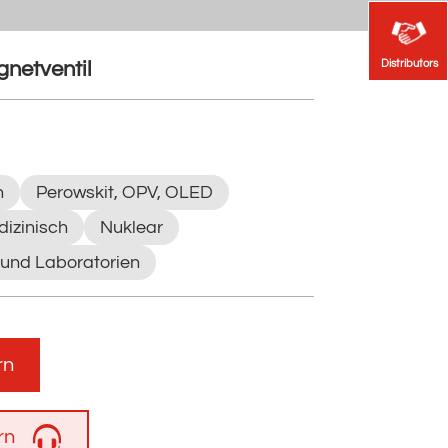
Distributors
Distributors
gnetventil
n
Perowskit, OPV, OLED
izinisch
Nuklear
 und Laboratorien
rn
rn