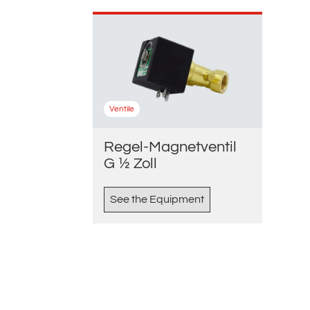
Ventile
Regel-Magnetventil
G ½ Zoll
See the Equipment