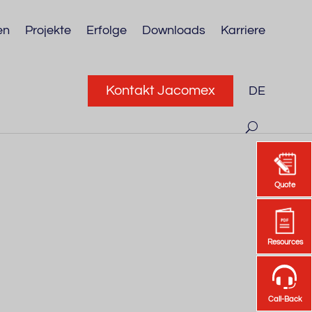
en
Projekte
Erfolge
Downloads
Karriere
Kontakt Jacomex
DE
Quote
Quote
Resources
Resources
Call-Back
Call-Back