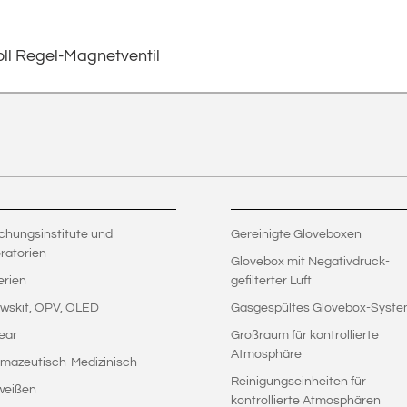
oll Regel-Magnetventil
chungsinstitute und
Gereinigte Gloveboxen
ratorien
Glovebox mit Negativdruck-
erien
gefilterter Luft
wskit, OPV, OLED
Gasgespültes Glovebox-Syst
ear
Großraum für kontrollierte
Atmosphäre
mazeutisch-Medizinisch
Reinigungseinheiten für
weißen
kontrollierte Atmosphären