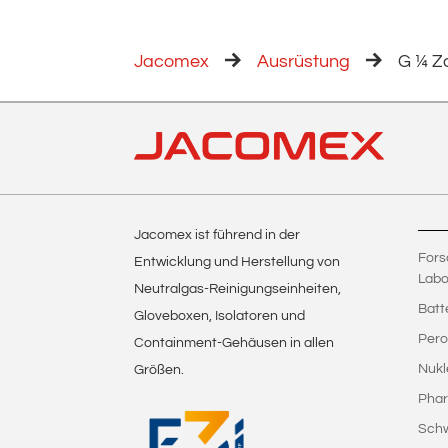
Jacomex
Ausrüstung
G ¼ Z
Jacomex ist führend in der
Fors
Entwicklung und Herstellung von
Labo
Neutralgas-Reinigungseinheiten,
Batt
Gloveboxen, Isolatoren und
Pero
Containment-Gehäusen in allen
Nukl
Größen.
Phar
Sch