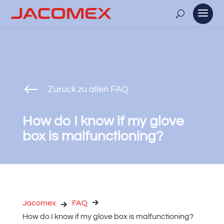
#
Zurück zu allen FAQ
How do I know if my glove
box is malfunctioning?
Jacomex
FAQ
How do I know if my glove box is malfunctioning?