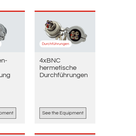
Durchführungen
en-
4xBNC
hermetische
rung
Durchführungen
ipment
See the Equipment