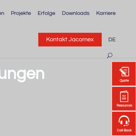
en
Projekte
Erfolge
Downloads
Karriere
Kontakt Jacomex
DE
rungen
Quote
Quote
Resources
Resources
Call-Back
Call-Back