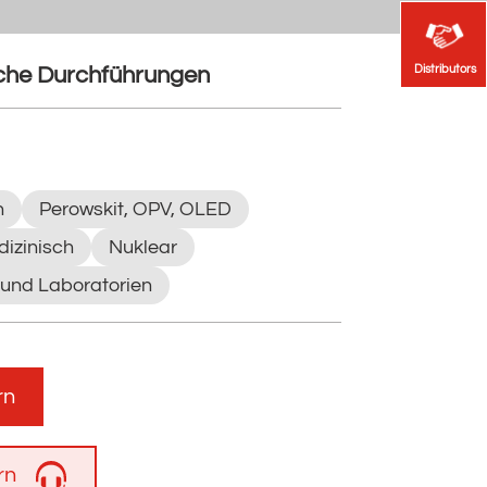
Distributors
Distributors
sche Durchführungen
n
Perowskit, OPV, OLED
izinisch
Nuklear
 und Laboratorien
rn
rn