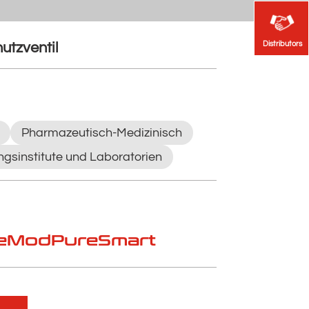
Distributors
Distributors
tzventil
Pharmazeutisch-Medizinisch
gsinstitute und Laboratorien
eMod
PureSmart