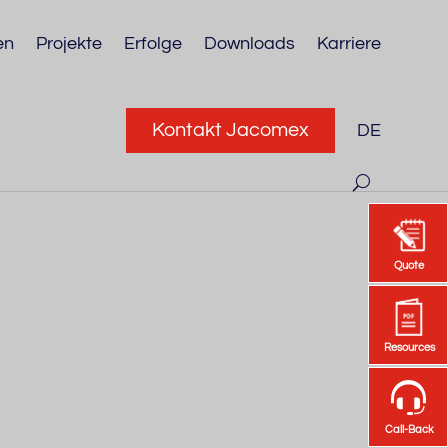
en
Projekte
Erfolge
Downloads
Karriere
Kontakt Jacomex
DE
Quote
Quote
Resources
Resources
Call-Back
Call-Back