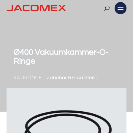
Ø400 Vakuumkammer-O-
Ringe
KATEGORIE
Zubehör & Ersatzteile