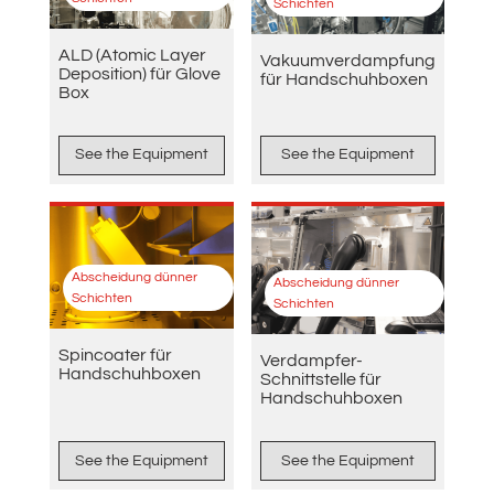
Schichten
ALD (Atomic Layer
Vakuumverdampfung
Deposition) für Glove
für Handschuhboxen
Box
See the Equipment
See the Equipment
Abscheidung dünner
Abscheidung dünner
Schichten
Schichten
Spincoater für
Verdampfer-
Handschuhboxen
Schnittstelle für
Handschuhboxen
See the Equipment
See the Equipment