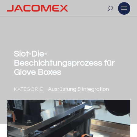
Slot-Die-
Beschichtungsprozess für
Glove Boxes
KATEGORIE
Ausrüstung & Integration