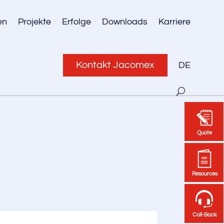
en
Projekte
Erfolge
Downloads
Karriere
Kontakt Jacomex
DE
Quote
Quote
Resources
Resources
Call-Back
Call-Back