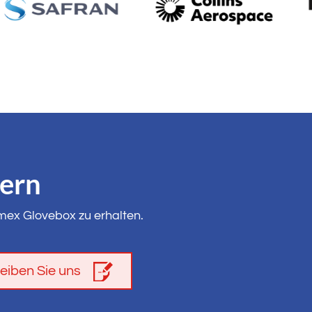
dern
omex Glovebox zu erhalten.
eiben Sie uns