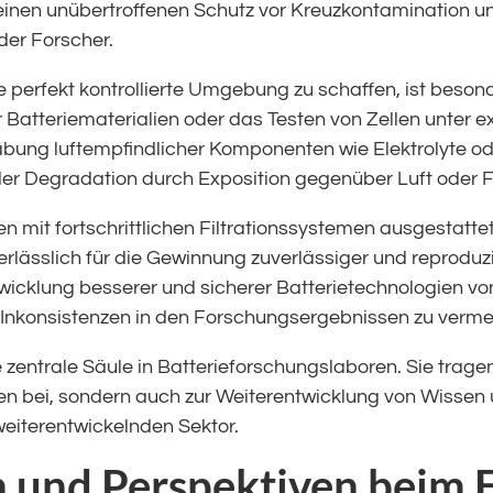
nen unübertroffenen Schutz vor Kreuzkontamination und
der Forscher.
ne perfekt kontrollierte Umgebung zu schaffen, ist besond
 Batteriematerialien oder das Testen von Zellen unter 
bung luftempfindlicher Komponenten wie Elektrolyte od
er Degradation durch Exposition gegenüber Luft oder F
n mit fortschrittlichen Filtrationssystemen ausgestattet,
lässlich für die Gewinnung zuverlässiger und reproduz
ntwicklung besserer und sicherer Batterietechnologien 
d Inkonsistenzen in den Forschungsergebnissen zu verme
e zentrale Säule in Batterieforschungslaboren. Sie tragen
en bei, sondern auch zur Weiterentwicklung von Wissen
eiterentwickelnden Sektor.
 und Perspektiven beim E