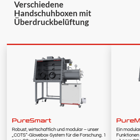
Verschiedene
Handschuhboxen mit
Überdruckbelüftung
PureSmart
Pure
Robust, wirtschaftlich und modular – unser
Ein modular
„COTS“-Glovebox-System für die Forschung. 1
Funktionen 