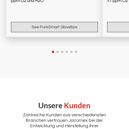
ppm O2 und H2O​
<1 ppm O2
See PureSmart Glovebox
Unsere
Kunden
Zahlreiche Kunden aus verschiedensten
Branchen vertrauen Jacomex bei der
Entwicklung und Herstellung ihrer