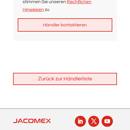
stimmen Sie unseren
Rechtlichen
Hinweisen
zu
A
l
t
e
r
n
Zurück zur Händlerliste
a
t
i
v
e
: