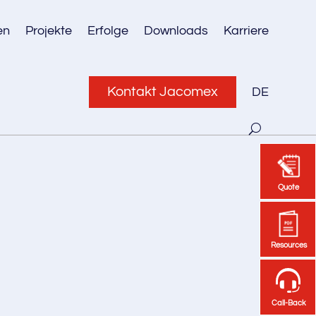
en
Projekte
Erfolge
Downloads
Karriere
Kontakt Jacomex
DE
Quote
Quote
Resources
Resources
Call-Back
Call-Back