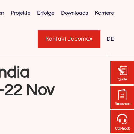
en
Projekte
Erfolge
Downloads
Karriere
Kontakt Jacomex
DE
India
Quote
Quote
1-22 Nov
Resources
Resources
Call-Back
Call-Back