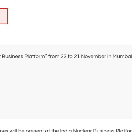
ar Business Platform” from 22 to 21 November in Mumbai,
ex will be present at the India Nuclear Business Platf