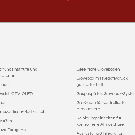
chungsinstitute und
Gereinigte Gloveboxen
ratorien
Glovebox mit Negativdruck-
erien
gefilterter Luft
wskit, OPV, OLED
Gasgespültes Glovebox-Syst
ear
Großraum für kontrollierte
Atmosphäre
mazeutisch-Medizinisch
Reinigungseinheiten für
weißen
kontrollierte Atmosphären
tive Fertigung
Ausrüstung & Integration