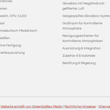
ratorien
Glovebox mit Negativdruck-
erien
gefilterter Luft
wskit, OPV, OLED
Gasgespültes Glovebox-Syst
ear
Großraum für kontrollierte
Atmosphäre
mazeutisch-Medizinisch
Reinigungseinheiten für
weißen
kontrollierte Atmosphären
tive Fertigung
Ausrüstung & Integration
etikausrüstung
Zubehör & Ersatzteile
Belüftung & Regelung
|
Website erstellt von GreenGalileo Media
|
Rechtliche Hinweise
-
Sitema