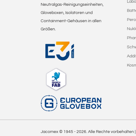
Labo
Neutralgas-Reinigungseinheiten,
Batt
Gloveboxen, Isolatoren und
Pero
Containment-Gehäusen in allen
Nukl
Größen.
Phar
Sch
Addi
Kosm
Jacomex © 1945 -
2026
. Alle Rechte vorbehalten 