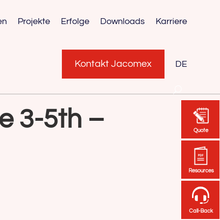
en
Projekte
Erfolge
Downloads
Karriere
Kontakt Jacomex
DE
e 3-5th –
Quote
Quote
Resources
Resources
Call-Back
Call-Back