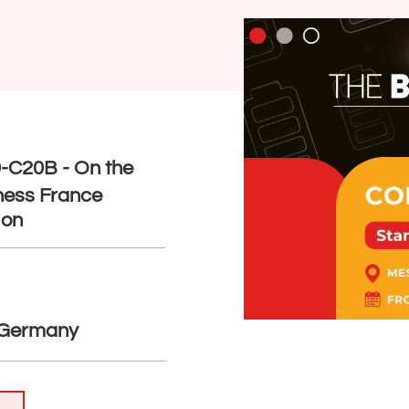
-C20B - On the
ness France
ion
, Germany