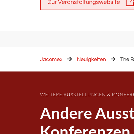
Zur Veranstaltungswebsite
Jacomex
Neuigkeiten
The B
WEITERE AUSSTELLUNGEN & KONFE
Andere Ausst
Konferenzen