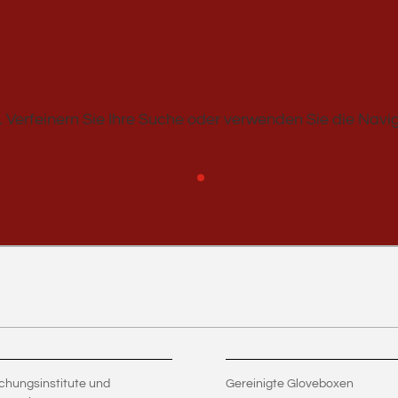
 Verfeinern Sie Ihre Suche oder verwenden Sie die Navig
chungsinstitute und
Gereinigte Gloveboxen