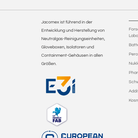
Jacomex ist führend in der
Fors
Entwicklung und Herstellung von
Labo
Neutralgas-Reinigungseinheiten,
Batt
Gloveboxen, Isolatoren und
Pero
Containment-Gehäusen in allen
Nukl
Größen.
Phar
Sch
Addi
Kosm