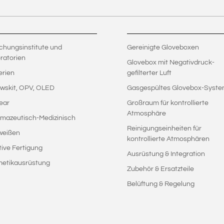
chungsinstitute und
Gereinigte Gloveboxen
ratorien
Glovebox mit Negativdruck-
erien
gefilterter Luft
wskit, OPV, OLED
Gasgespültes Glovebox-Syst
ear
Großraum für kontrollierte
Atmosphäre
mazeutisch-Medizinisch
Reinigungseinheiten für
weißen
kontrollierte Atmosphären
tive Fertigung
Ausrüstung & Integration
etikausrüstung
Zubehör & Ersatzteile
Belüftung & Regelung