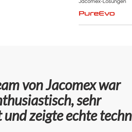
Jacomex-Lösungen
PureEvo
team von Jacomex war
thusiastisch, sehr
t und zeigte echte tech