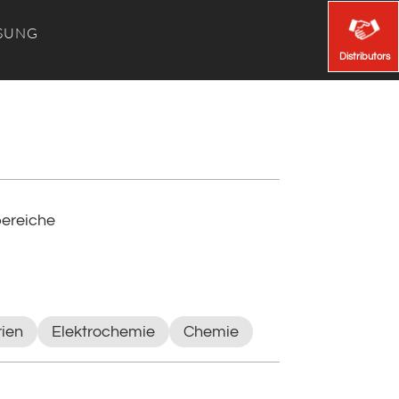
SUNG
Distributors
Distributors
ereiche
rien
Elektrochemie
Chemie