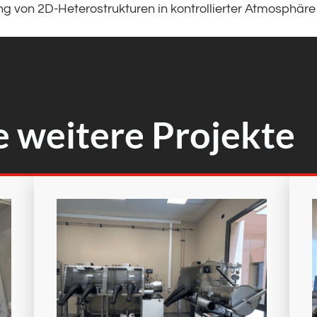
ng von 2D-Heterostrukturen in kontrollierter Atmosphäre
e weitere Projekte