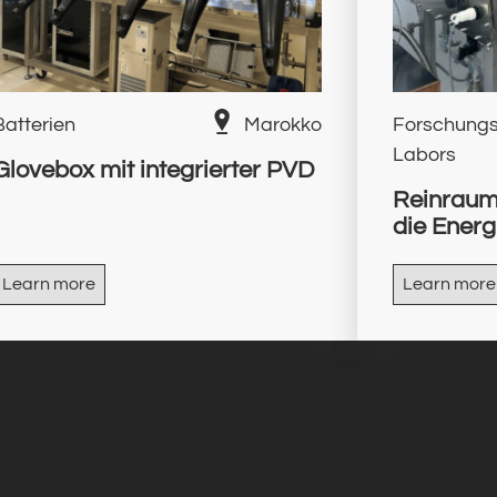
Batterien
Marokko
Forschungsi
Labors
Glovebox mit integrierter PVD
Reinraum
die Energ
Learn more
Learn more