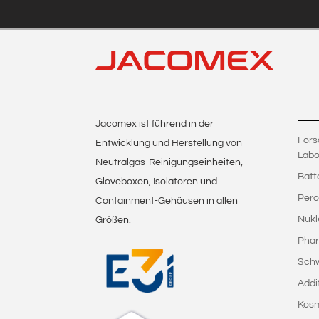
Jacomex ist führend in der
Fors
Entwicklung und Herstellung von
Labo
Neutralgas-Reinigungseinheiten,
Batt
Gloveboxen, Isolatoren und
Pero
Containment-Gehäusen in allen
Nukl
Größen.
Phar
Sch
Addi
Kosm