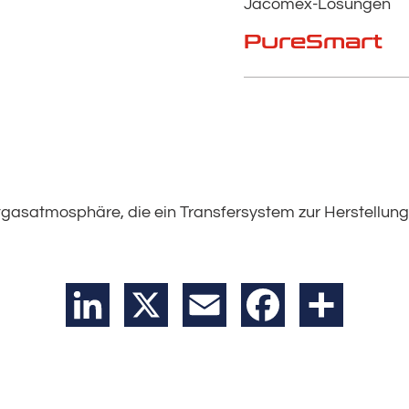
Jacomex-Lösungen
PureSmart
tgasatmosphäre, die ein Transfersystem zur Herstellun
LinkedIn
X
Email
Facebook
Teilen