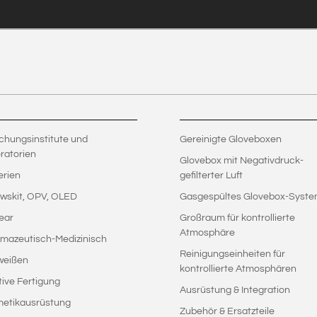
chungsinstitute und
Gereinigte Gloveboxen
ratorien
Glovebox mit Negativdruck-
erien
gefilterter Luft
wskit, OPV, OLED
Gasgespültes Glovebox-Syst
ear
Großraum für kontrollierte
Atmosphäre
mazeutisch-Medizinisch
Reinigungseinheiten für
weißen
kontrollierte Atmosphären
tive Fertigung
Ausrüstung & Integration
etikausrüstung
Zubehör & Ersatzteile