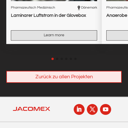
Pharmazeutisch Medizinisch
Dänemark
Pharmazeutis
Laminarer Luftstrom in der Glovebox
Anaerobe 
Learn more
Zurück zu allen Projekten