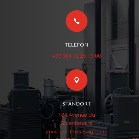

TELEFON
+33 (0)4 72 25 19 00

STANDORT
184 Avenue du
Bicentenaire
Zone Les Prés Seigneurs