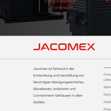
en
01120 Dagneux -
Frankreich
Jacomex ist führend in der
Fors
Entwicklung und Herstellung von
Labo
Neutralgas-Reinigungseinheiten,
Batt
Gloveboxen, Isolatoren und
Pero
Containment-Gehäusen in allen
Nukl
Größen.
Phar