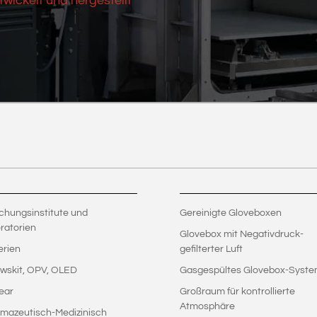
twickelt und hergestellt
chungsinstitute und
Gereinigte Gloveboxen
ratorien
Glovebox mit Negativdruck-
erien
gefilterter Luft
wskit, OPV, OLED
Gasgespültes Glovebox-Syst
ear
Großraum für kontrollierte
Atmosphäre
mazeutisch-Medizinisch