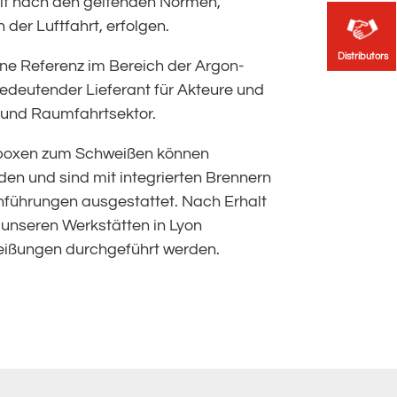
it nach den geltenden Normen,
der Luftfahrt, erfolgen.
Distributors
Distributors
ine Referenz im Bereich der Argon-
edeutender Lieferant für Akteure und
 und Raumfahrtsektor.
boxen zum Schweißen können
rden und sind mit integrierten Brennern
führungen ausgestattet.
Nach Erhalt
 unseren Werkstätten in Lyon
eißungen durchgeführt werden.