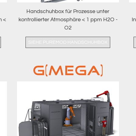
Handschuhbox für Prozesse unter
n <
kontrollierter Atmosphäre < 1 ppm H2O -
I
O2
SIEHE PUREMOD HANDSCHUHBOX