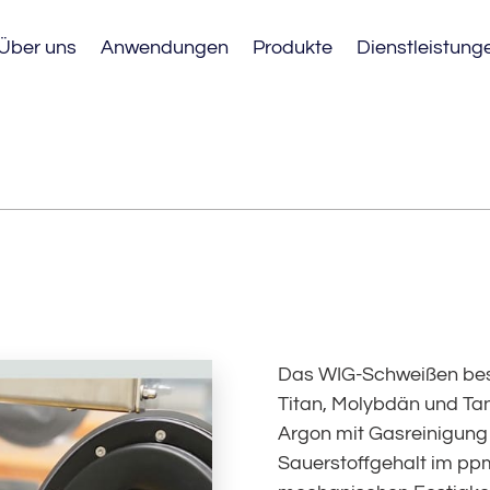
Über uns
Anwendungen
Produkte
Dienstleistung
HBOXEN FÜR
NWENDUNGEN
Das WIG-Schweißen bes
Titan, Molybdän und Ta
Argon mit Gasreinigung 
Sauerstoffgehalt im pp