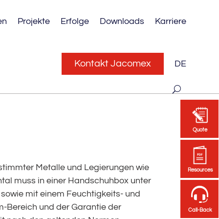
en
Projekte
Erfolge
Downloads
Karriere
Kontakt Jacomex
DE
Quote
Quote
timmter Metalle und Legierungen wie
Resources
Resources
ntal muss in einer Handschuhbox unter
sowie mit einem Feuchtigkeits- und
m-Bereich und der Garantie der
Call-Back
Call-Back