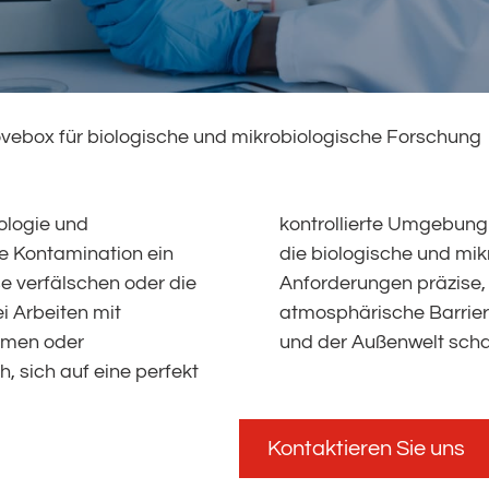
vebox für biologische und mikrobiologische Forschung
iologie und
 Glovebox für
te Kontamination ein
rschung erfüllt diese
e verfälschen oder die
 eine physische und
i Arbeiten mit
en des Gehäuses
ismen oder
und der Außenwelt schaf
h, sich auf eine perfekt
Kontaktieren Sie uns