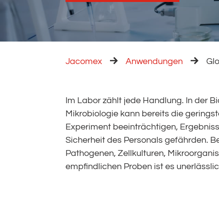
Jacomex
Anwendungen
Glo
Im Labor zählt jede Handlung. In der B
kontrollierte Umgebung verlassen zu können. Die
Mikrobiologie kann bereits die gerings
die biologische und mikrobiologische Fo
Experiment beeinträchtigen, Ergebniss
Anforderungen präzise, indem sie
Sicherheit des Personals gefährden. Be
atmosphärische Barriere zwischen dem Inner
Pathogenen, Zellkulturen, Mikroorgan
empfindlichen Proben ist es unerlässlic