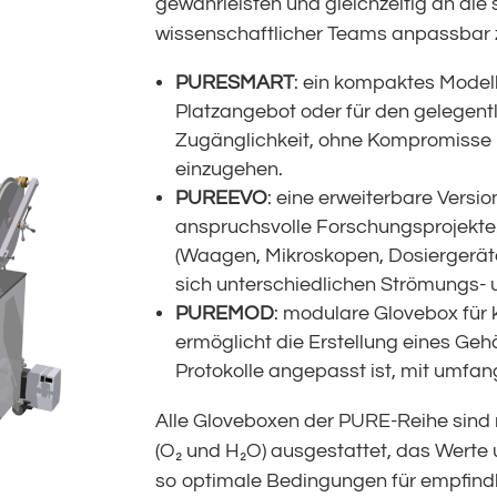
gewährleisten und gleichzeitig an die
wissenschaftlicher Teams anpassbar z
PURESMART
: ein kompaktes Modell
Platzangebot oder für den gelegentl
Zugänglichkeit, ohne Kompromisse b
einzugehen.
PUREEVO
: eine erweiterbare Versio
anspruchsvolle Forschungsprojekte
(Waagen, Mikroskopen, Dosiergerät
sich unterschiedlichen Strömungs- u
PUREMOD
: modulare Glovebox für 
ermöglicht die Erstellung eines Geh
Protokolle angepasst ist, mit umfan
Alle Gloveboxen der PURE-Reihe sind
(O₂ und H₂O) ausgestattet, das Werte
so optimale Bedingungen für empfind