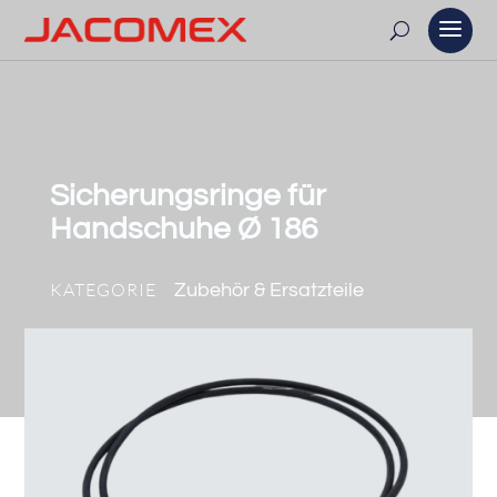
Sicherungsringe für
Handschuhe Ø 186
KATEGORIE
Zubehör & Ersatzteile