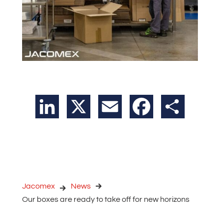
LinkedIn
X
Email
Facebook
Teilen
Jacomex
News
Our boxes are ready to take off for new horizons