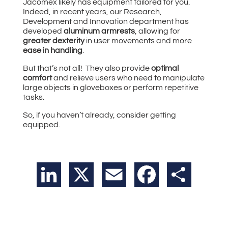
Jacomex likely has equipment tailored for you.
Indeed, in recent years, our Research,
Development and Innovation department has
developed
aluminum armrests
, allowing for
greater dexterity
in user movements and more
ease in handling
.
But that’s not all! They also provide
optimal
comfort
and relieve users who need to manipulate
large objects in gloveboxes or perform repetitive
tasks.
So, if you haven’t already, consider getting
equipped.
LinkedIn
X
Email
Facebook
Teilen