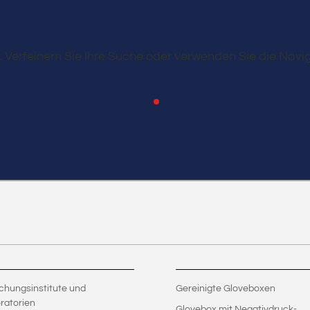
 Verfeinern Sie Ihre Suche oder verwenden Sie die Navig
chungsinstitute und
Gereinigte Gloveboxen
ratorien
Glovebox mit Negativdruck-