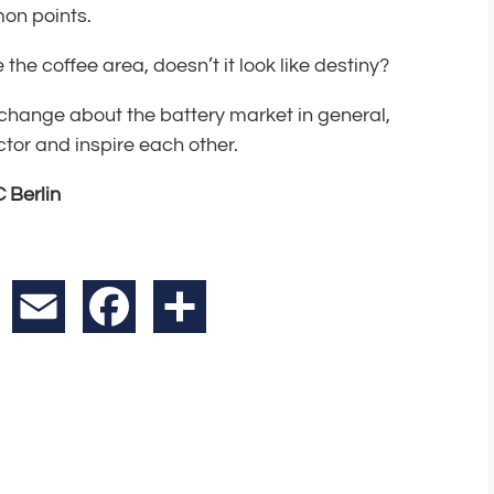
on points.
 the coffee area, doesn’t it look like destiny?
change about the battery market in general,
ector and inspire each other.
 Berlin
X
Email
Facebook
Teilen