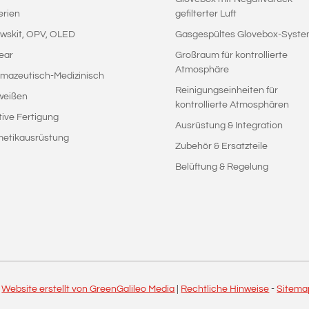
erien
gefilterter Luft
wskit, OPV, OLED
Gasgespültes Glovebox-Syst
ear
Großraum für kontrollierte
Atmosphäre
mazeutisch-Medizinisch
Reinigungseinheiten für
weißen
kontrollierte Atmosphären
tive Fertigung
Ausrüstung & Integration
etikausrüstung
Zubehör & Ersatzteile
Belüftung & Regelung
|
Website erstellt von GreenGalileo Media
|
Rechtliche Hinweise
-
Sitema