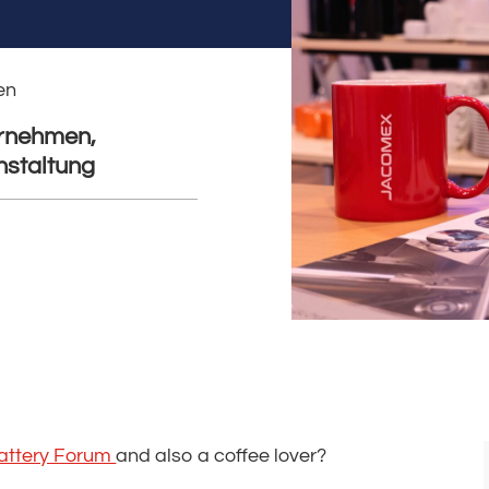
en
rnehmen,
nstaltung
attery Forum
and also a coffee lover?