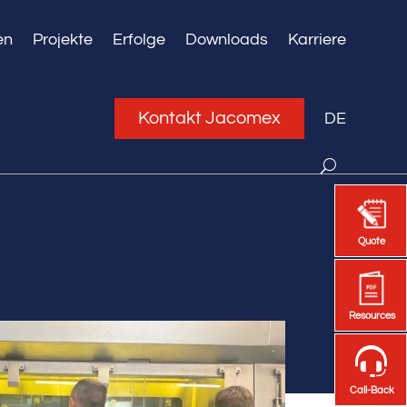
en
Projekte
Erfolge
Downloads
Karriere
Kontakt Jacomex
DE
Quote
Quote
Resources
Resources
Call-Back
Call-Back