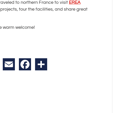
aveled to northern France to visit
EREA
projects, tour the facilities, and share great
the warm welcome!
X
Email
Facebook
Teilen