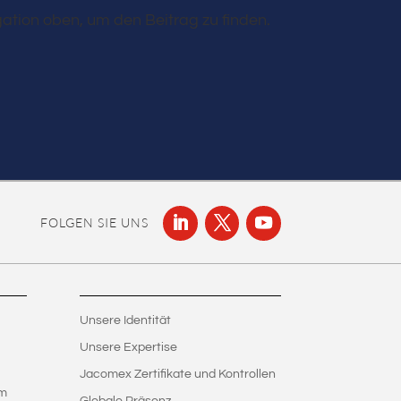
ation oben, um den Beitrag zu finden.
FOLGEN SIE UNS
Unsere Identität
Unsere Expertise
Jacomex Zertifikate und Kontrollen
em
Globale Präsenz