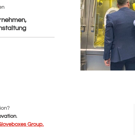
en
rnehmen,
nstaltung
nion?
ovation
.
Gloveboxes Group.