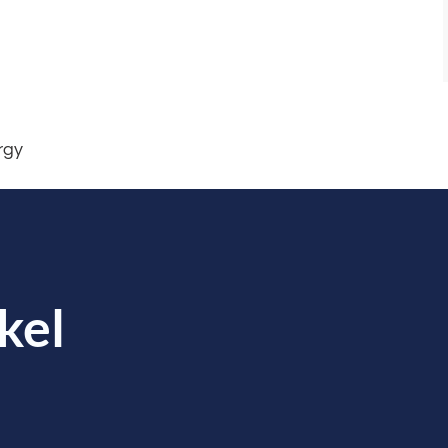
rgy
kel