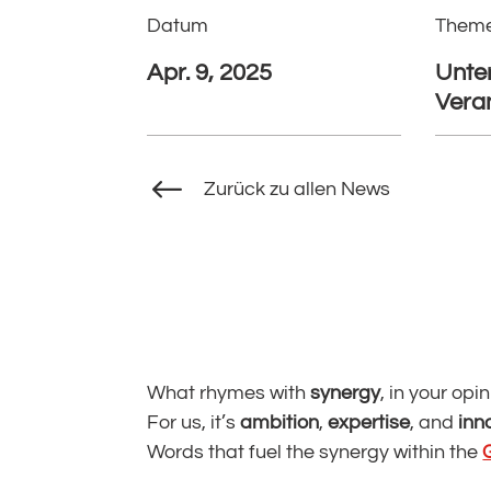
Datum
Them
Apr. 9, 2025
Unte
Vera
#
Zurück zu allen News
What rhymes with
synergy
, in your opi
For us, it’s
ambition
,
expertise
, and
inn
Words that fuel the synergy within the