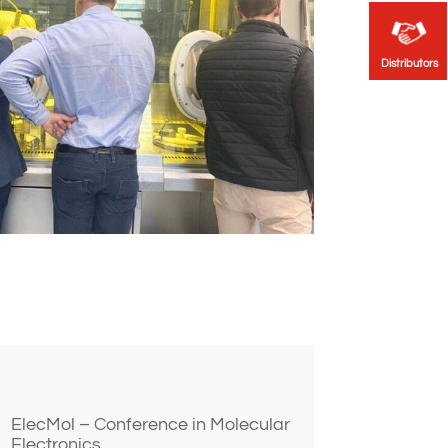
Distributors
Distributors
ElecMol – Conference in Molecular
Electronics