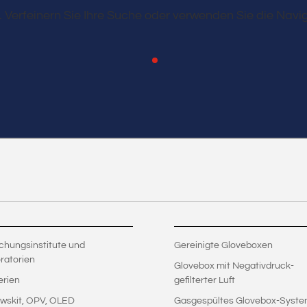
 Verfeinern Sie Ihre Suche oder verwenden Sie die Navig
chungsinstitute und
Gereinigte Gloveboxen
ratorien
Glovebox mit Negativdruck-
erien
gefilterter Luft
wskit, OPV, OLED
Gasgespültes Glovebox-Syst