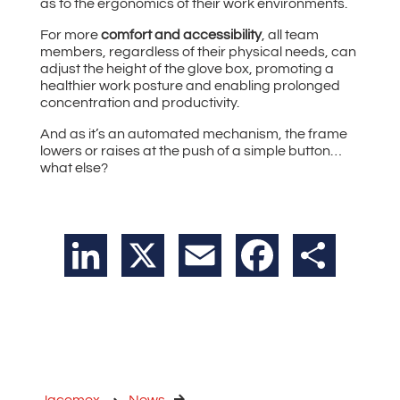
as to the ergonomics of their work environments.
For more
comfort and accessibility
, all team
members, regardless of their physical needs, can
adjust the height of the glove box, promoting a
healthier work posture and enabling prolonged
concentration and productivity.
And as it’s an automated mechanism, the frame
lowers or raises at the push of a simple button…
what else?
LinkedIn
X
Email
Facebook
Teilen
Jacomex
News