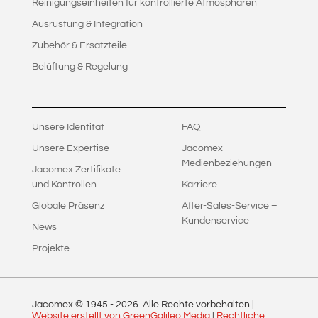
Reinigungseinheiten für kontrollierte Atmosphären
Ausrüstung & Integration
Zubehör & Ersatzteile
Belüftung & Regelung
Unsere Identität
FAQ
Unsere Expertise
Jacomex
Medienbeziehungen
Jacomex Zertifikate
und Kontrollen
Karriere
Globale Präsenz
After-Sales-Service –
Kundenservice
News
Projekte
Jacomex © 1945 -
2026
. Alle Rechte vorbehalten |
Website erstellt von GreenGalileo Media
|
Rechtliche