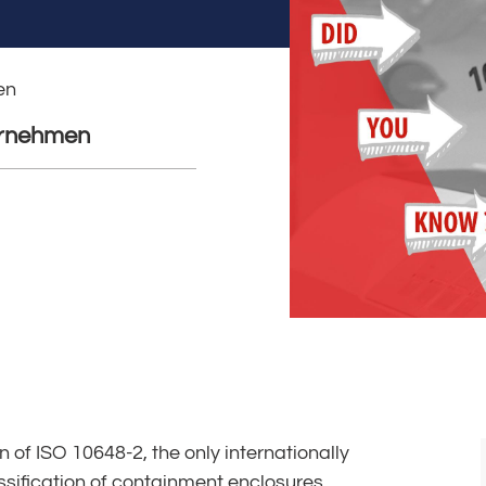
en
rnehmen
of ISO 10648-2, the only internationally
ssification of containment enclosures