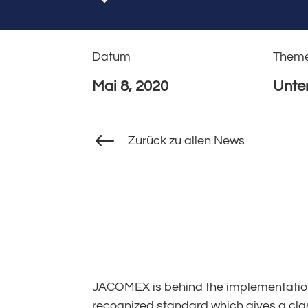
Datum
Them
Mai 8, 2020
Unte
#
Zurück zu allen News
JACOMEX is behind the implementation 
recognized standard which gives a cla