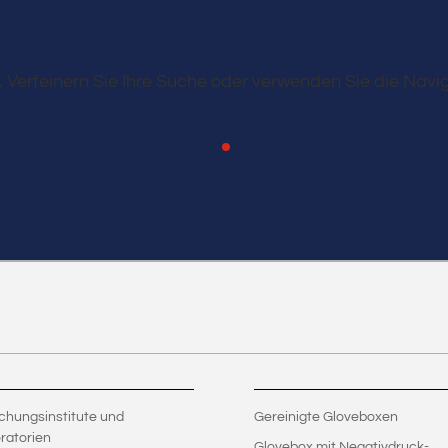
 Verfeinern Sie Ihre Suche oder verwenden Sie die Navig
chungsinstitute und
Gereinigte Gloveboxen
ratorien
Glovebox mit Negativdruck-