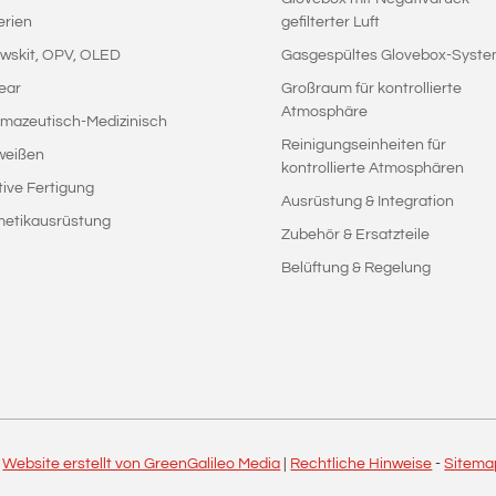
erien
gefilterter Luft
wskit, OPV, OLED
Gasgespültes Glovebox-Syst
ear
Großraum für kontrollierte
Atmosphäre
mazeutisch-Medizinisch
Reinigungseinheiten für
weißen
kontrollierte Atmosphären
tive Fertigung
Ausrüstung & Integration
etikausrüstung
Zubehör & Ersatzteile
Belüftung & Regelung
|
Website erstellt von GreenGalileo Media
|
Rechtliche Hinweise
-
Sitema