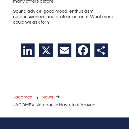
many others before.
Sound advice, good mood, enthusiasm,
responsiveness and professionalism. What more
could we ask for ?
LinkedIn
X
Email
Facebook
Teilen
Jacomex
News
JACOMEX Notebooks Have Just Arrived