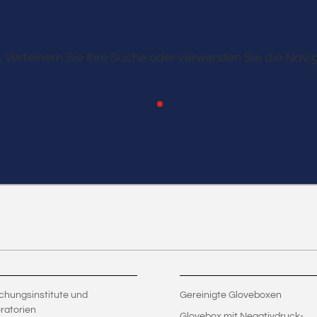
 Verfeinern Sie Ihre Suche oder verwenden Sie die Navig
chungsinstitute und
Gereinigte Gloveboxen
ratorien
Glovebox mit Negativdruck-