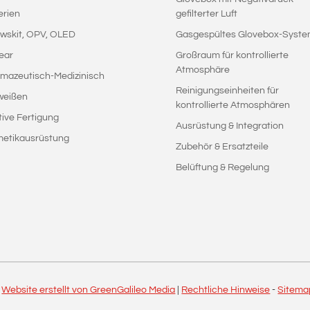
erien
gefilterter Luft
wskit, OPV, OLED
Gasgespültes Glovebox-Syst
ear
Großraum für kontrollierte
Atmosphäre
mazeutisch-Medizinisch
Reinigungseinheiten für
weißen
kontrollierte Atmosphären
tive Fertigung
Ausrüstung & Integration
etikausrüstung
Zubehör & Ersatzteile
Belüftung & Regelung
|
Website erstellt von GreenGalileo Media
|
Rechtliche Hinweise
-
Sitema