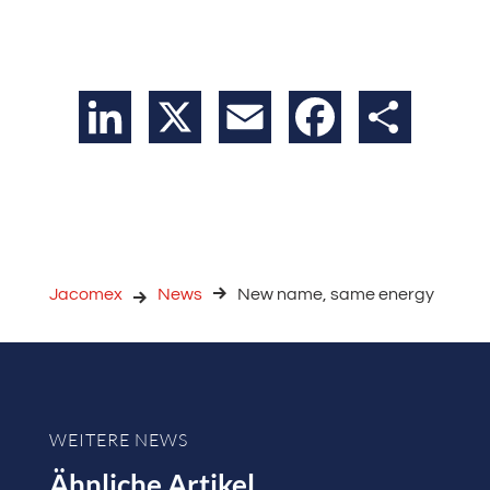
LinkedIn
X
Email
Facebook
Teilen
Jacomex
News
New name, same energy
WEITERE NEWS
Ähnliche Artikel