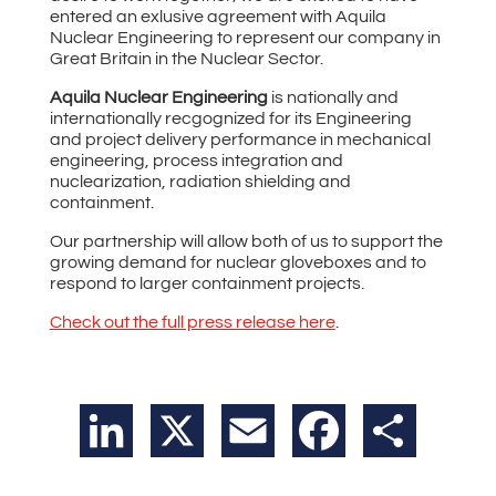
entered an exlusive agreement with Aquila
Nuclear Engineering to represent our company in
Great Britain in the Nuclear Sector.
Aquila Nuclear Engineering
is nationally and
internationally recgognized for its Engineering
and project delivery performance in mechanical
engineering, process integration and
nuclearization, radiation shielding and
containment.
Our partnership will allow both of us to support the
growing demand for nuclear gloveboxes and to
respond to larger containment projects.
Check out the full press release here
.
LinkedIn
X
Email
Facebook
Teilen