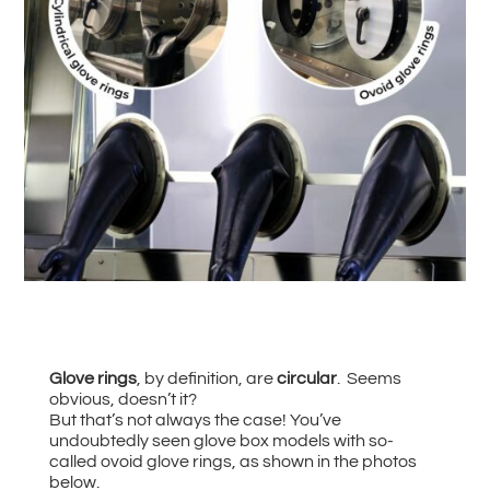
#
Zurück zu allen News
Glove rings
, by definition, are
circular
. Seems
obvious, doesn’t it?
But that’s not always the case! You’ve
undoubtedly seen glove box models with so-
called ovoid glove rings, as shown in the photos
below.