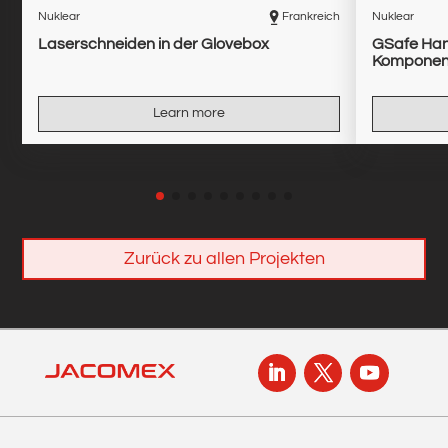
Nuklear
Frankreich
Nuklear
Laserschneiden in der Glovebox
GSafe Han
Komponent
Learn more
Zurück zu allen Projekten