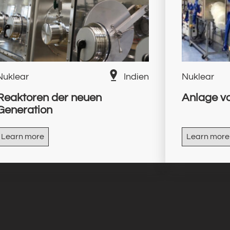
Nuklear
Indien
Nuklear
Reaktoren der neuen
Anlage v
Generation
Learn more
Learn more