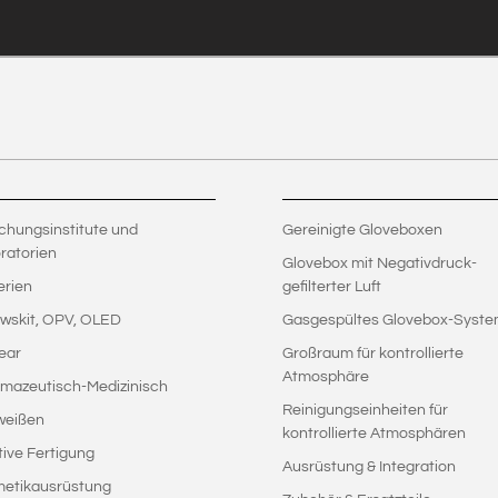
chungsinstitute und
Gereinigte Gloveboxen
ratorien
Glovebox mit Negativdruck-
erien
gefilterter Luft
wskit, OPV, OLED
Gasgespültes Glovebox-Syst
ear
Großraum für kontrollierte
Atmosphäre
mazeutisch-Medizinisch
Reinigungseinheiten für
weißen
kontrollierte Atmosphären
tive Fertigung
Ausrüstung & Integration
etikausrüstung