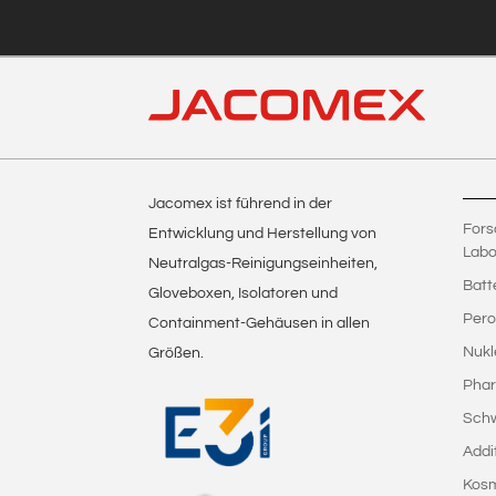
Jacomex ist führend in der
Fors
Entwicklung und Herstellung von
Labo
Neutralgas-Reinigungseinheiten,
Batt
Gloveboxen, Isolatoren und
Pero
Containment-Gehäusen in allen
Nukl
Größen.
Phar
Sch
Addi
Kosm