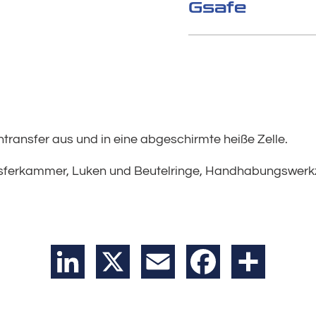
Gsafe
nsfer aus und in eine abgeschirmte heiße Zelle.
ransferkammer, Luken und Beutelringe, Handhabungswer
LinkedIn
X
Email
Facebook
Teilen