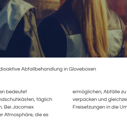
dioaktive Abfallbehandlung in Gloveboxen
en bedeutet
tieren und zu
ndschuhkästen, täglich
ition der Bediener und
en. Bei Jacomex
Freisetzungen in die Um
ter Atmosphäre, die es