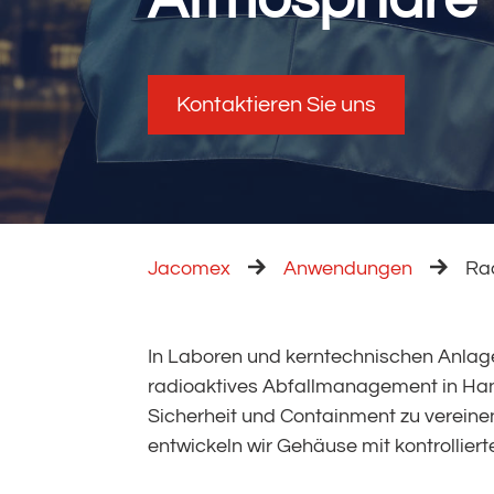
Kontaktieren Sie uns
Jacomex
Anwendungen
Ra
In Laboren und kerntechnischen Anlag
ermöglichen, Abfälle zu sammeln, zu sor
radioaktives Abfallmanagement in Ha
verpacken und gleichzeitig die Expos
Sicherheit und Containment zu verein
entwickeln wir Gehäuse mit kontrollier