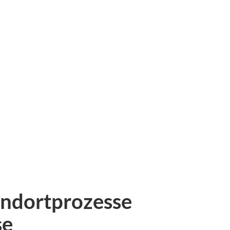
tandortprozesse
se