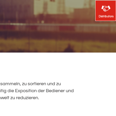
Distributors
Distributors
welt zu reduzieren.