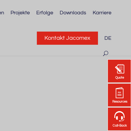
en
Projekte
Erfolge
Downloads
Karriere
Kontakt Jacomex
DE
Quote
Quote
Resources
Resources
Call-Back
Call-Back