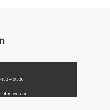
en
Ø450 – Ø500
iefert werden.