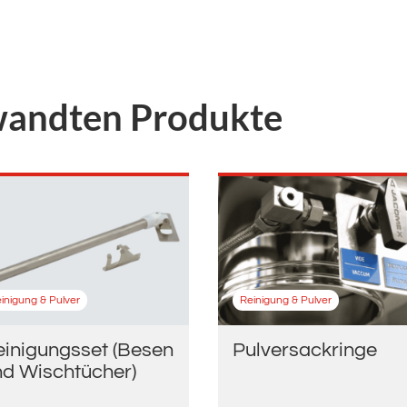
wandten Produkte
inigung & Pulver
Reinigung & Pulver
einigungsset (Besen
Pulversackringe
nd Wischtücher)