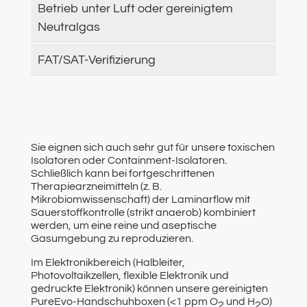
Betrieb unter Luft oder gereinigtem
Neutralgas
FAT/SAT-Verifizierung
Sie eignen sich auch sehr gut für unsere toxischen
Isolatoren oder Containment-Isolatoren.
Schließlich kann bei fortgeschrittenen
Therapiearzneimitteln (z. B.
Mikrobiomwissenschaft) der Laminarflow mit
Sauerstoffkontrolle (strikt anaerob) kombiniert
werden, um eine reine und aseptische
Gasumgebung zu reproduzieren.
Im Elektronikbereich (Halbleiter,
Photovoltaikzellen, flexible Elektronik und
gedruckte Elektronik) können unsere gereinigten
PureEvo-Handschuhboxen (<1 ppm O
und H
O)
2
2