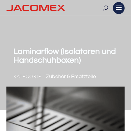
Laminarflow (Isolatoren und
Handschuhboxen)
KATEGORIE
Zubehör & Ersatzteile