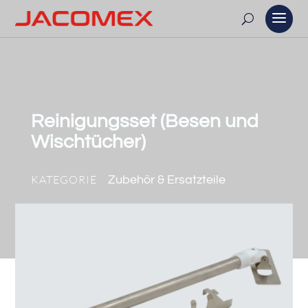
Reinigungsset (Besen und
Wischtücher)
KATEGORIE
Zubehör & Ersatzteile