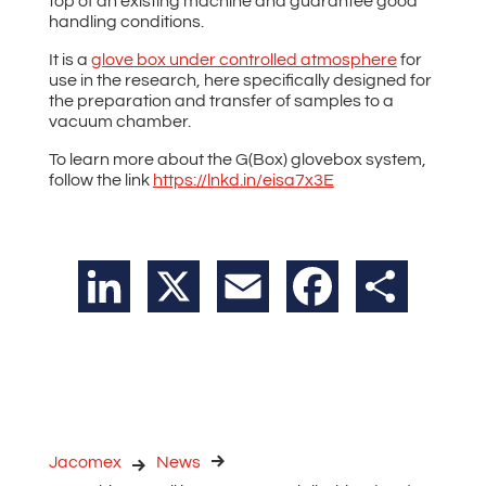
top of an existing machine and guarantee good
handling conditions.
It is a
glove box under controlled atmosphere
for
use in the research, here specifically designed for
the preparation and transfer of samples to a
vacuum chamber.
To learn more about the G(Box) glovebox system,
follow the link
https://lnkd.in/eisa7x3E
LinkedIn
X
Email
Facebook
Teilen
Jacomex
News