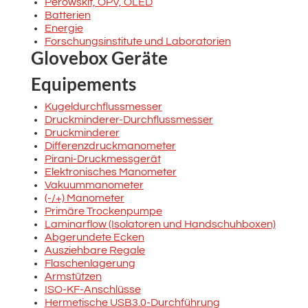
Perowskit, OPV, OLED
Batterien
Energie
Forschungsinstitute und Laboratorien
Glovebox Geräte
Equipements
Kugeldurchflussmesser
Druckminderer-Durchflussmesser
Druckminderer
Differenzdruckmanometer
Pirani-Druckmessgerät
Elektronisches Manometer
Vakuummanometer
(-/+) Manometer
Primäre Trockenpumpe
Laminarflow (Isolatoren und Handschuhboxen)
Abgerundete Ecken
Ausziehbare Regale
Flaschenlagerung
Armstützen
ISO-KF-Anschlüsse
Hermetische USB3.0-Durchführung