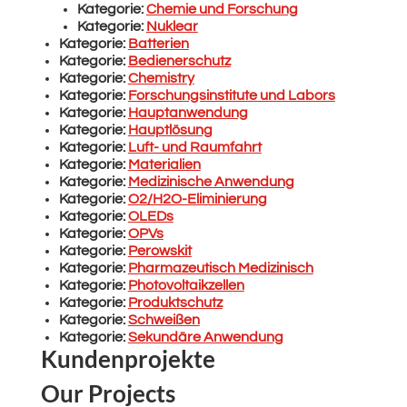
Kategorie:
Chemie und Forschung
Kategorie:
Nuklear
Kategorie:
Batterien
Kategorie:
Bedienerschutz
Kategorie:
Chemistry
Kategorie:
Forschungsinstitute und Labors
Kategorie:
Hauptanwendung
Kategorie:
Hauptlösung
Kategorie:
Luft- und Raumfahrt
Kategorie:
Materialien
Kategorie:
Medizinische Anwendung
Kategorie:
O2/H2O-Eliminierung
Kategorie:
OLEDs
Kategorie:
OPVs
Kategorie:
Perowskit
Kategorie:
Pharmazeutisch Medizinisch
Kategorie:
Photovoltaikzellen
Kategorie:
Produktschutz
Kategorie:
Schweißen
Kategorie:
Sekundäre Anwendung
Kundenprojekte
Our Projects