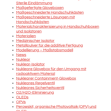
Sterile Eindämmung
Maßgefertigte Gloveboxen
Maßgeschneiderte Handschuhkästen
Maßgeschneiderte Lösungen mit
Handschuhkästen
Materialcharakterisierung in Handschuhboxen
und Isolatoren
Materialien
Medizinischer Isolator
Metallpulver für die additive Fertigung
Modellierung – Maßstabsmodell
News
Nuklear
Nuklear-Isolator
Nukleare Glovebox für den Umgang mit
radioaktivem Material
Nuklearer Containment-Glovebox
Nukleares Regelventil
Nukleares Sicherheitsventil
O2/H2O-Eliminierung
OLEDs
OPVs
Perowskit, organische Photovoltaik (OPV) und