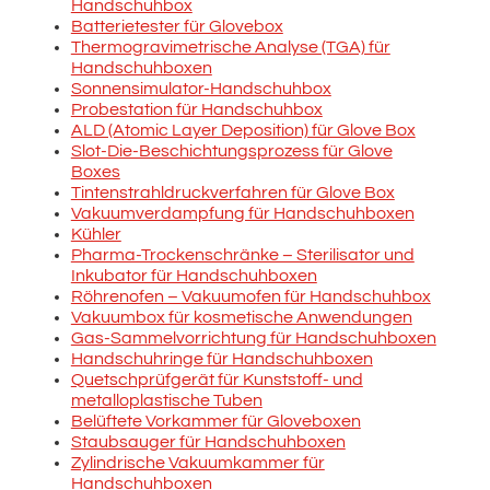
Handschuhbox
Batterietester für Glovebox
Thermogravimetrische Analyse (TGA) für
Handschuhboxen
Sonnensimulator-Handschuhbox
Probestation für Handschuhbox
ALD (Atomic Layer Deposition) für Glove Box
Slot-Die-Beschichtungsprozess für Glove
Boxes
Tintenstrahldruckverfahren für Glove Box
Vakuumverdampfung für Handschuhboxen
Kühler
Pharma-Trockenschränke – Sterilisator und
Inkubator für Handschuhboxen
Röhrenofen – Vakuumofen für Handschuhbox
Vakuumbox für kosmetische Anwendungen
Gas-Sammelvorrichtung für Handschuhboxen
Handschuhringe für Handschuhboxen
Quetschprüfgerät für Kunststoff- und
metalloplastische Tuben
Belüftete Vorkammer für Gloveboxen
Staubsauger für Handschuhboxen
Zylindrische Vakuumkammer für
Handschuhboxen