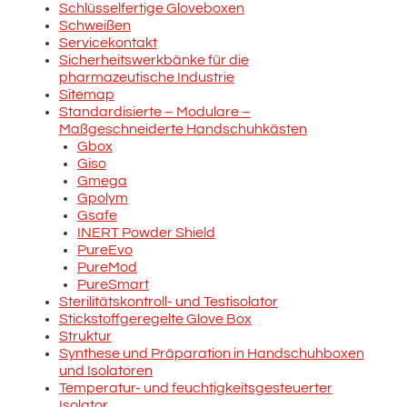
Schlüsselfertige Gloveboxen
Schweißen
Servicekontakt
Sicherheitswerkbänke für die
pharmazeutische Industrie
Sitemap
Standardisierte – Modulare –
Maßgeschneiderte Handschuhkästen
Gbox
Giso
Gmega
Gpolym
Gsafe
INERT Powder Shield
PureEvo
PureMod
PureSmart
Sterilitätskontroll- und Testisolator
Stickstoffgeregelte Glove Box
Struktur
Synthese und Präparation in Handschuhboxen
und Isolatoren
Temperatur- und feuchtigkeitsgesteuerter
Isolator