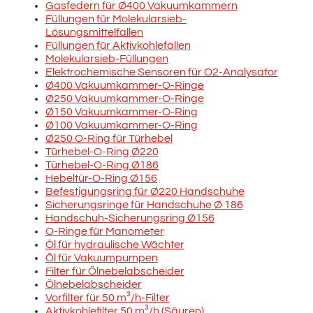
Gasfedern für Ø400 Vakuumkammern
Füllungen für Molekularsieb-
Lösungsmittelfallen
Füllungen für Aktivkohlefallen
Molekularsieb-Füllungen
Elektrochemische Sensoren für O2-Analysator
Ø400 Vakuumkammer-O-Ringe
Ø250 Vakuumkammer-O-Ringe
Ø150 Vakuumkammer-O-Ring
Ø100 Vakuumkammer-O-Ring
Ø250 O-Ring für Türhebel
Türhebel-O-Ring Ø220
Türhebel-O-Ring Ø186
Hebeltür-O-Ring Ø156
Befestigungsring für Ø220 Handschuhe
Sicherungsringe für Handschuhe Ø 186
Handschuh-Sicherungsring Ø156
O-Ringe für Manometer
Öl für hydraulische Wächter
Öl für Vakuumpumpen
Filter für Ölnebelabscheider
Ölnebelabscheider
Vorfilter für 50 m³/h-Filter
Aktivkohlefilter 50 m³/h (Säuren)