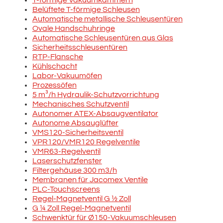
T-förmige Vakuumkammern
Belüftete T-förmige Schleusen
Automatische metallische Schleusentüren
Ovale Handschuhringe
Automatische Schleusentüren aus Glas
Sicherheitsschleusentüren
RTP-Flansche
Kühlschacht
Labor-Vakuumöfen
Prozessöfen
5 m³/h Hydraulik-Schutzvorrichtung
Mechanisches Schutzventil
Autonomer ATEX-Absaugventilator
Autonome Absauglüfter
VMS120-Sicherheitsventil
VPR120/VMR120 Regelventile
VMR63-Regelventil
Laserschutzfenster
Filtergehäuse 300 m3/h
Membranen für Jacomex Ventile
PLC-Touchscreens
Regel-Magnetventil G ½ Zoll
G ¼ Zoll Regel-Magnetventil
Schwenktür für Ø150-Vakuumschleusen