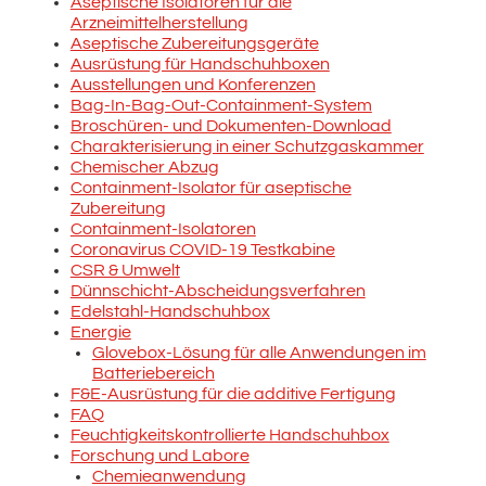
Aseptische Isolatoren für die
Arzneimittelherstellung
Aseptische Zubereitungsgeräte
Ausrüstung für Handschuhboxen
Ausstellungen und Konferenzen
Bag-In-Bag-Out-Containment-System
Broschüren- und Dokumenten-Download
Charakterisierung in einer Schutzgaskammer
Chemischer Abzug
Containment-Isolator für aseptische
Zubereitung
Containment-Isolatoren
Coronavirus COVID-19 Testkabine
CSR & Umwelt
Dünnschicht-Abscheidungsverfahren
Edelstahl-Handschuhbox
Energie
Glovebox-Lösung für alle Anwendungen im
Batteriebereich
F&E-Ausrüstung für die additive Fertigung
FAQ
Feuchtigkeitskontrollierte Handschuhbox
Forschung und Labore
Chemieanwendung